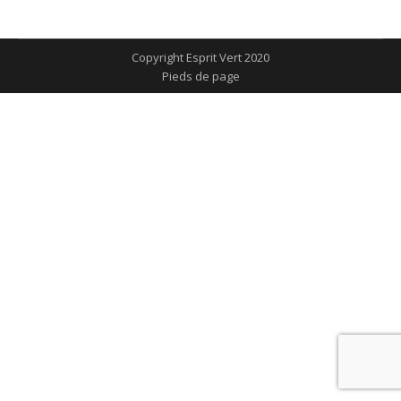
sur
sur
sur
sur
sur
Facebook
X
Pinterest
LinkedIn
WhatsApp
Copyright Esprit Vert 2020
Pieds de page