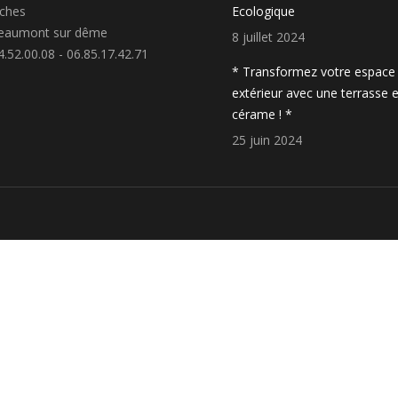
iches
Ecologique
eaumont sur dême
8 juillet 2024
4.52.00.08 - 06.85.17.42.71
* Transformez votre espace
extérieur avec une terrasse 
cérame ! *
25 juin 2024