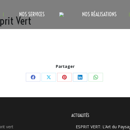
NOS SERVICES
NOS RÉALISATIONS
prit Vert
Partager
Partager
Partager
Partager
Partager
Partager
sur
sur
sur
sur
sur
Facebook
X
Pinterest
LinkedIn
WhatsApp
ACTUALITÉS
rit vert
ESPRIT VERT: L’Art du Paysa