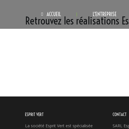
ACCUEIL
L’ENTREPRISE
Retrouvez les réalisations Es
Mobilier
/
Création
Entretien
Décoration
ESPRIT VERT
CONTACT
La société Esprit Vert est spécialisée
SARL Esp