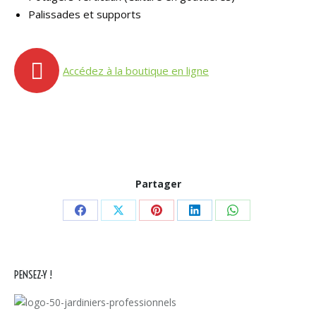
Palissades et supports
Accédez à la boutique en ligne
Partager
Partager
Partager
Partager
Partager
Partager
sur
sur
sur
sur
sur
Facebook
X
Pinterest
LinkedIn
WhatsApp
PENSEZ-Y !