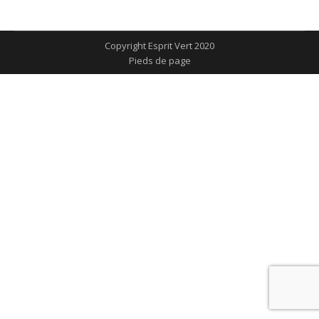
sur
sur
sur
sur
sur
Facebook
X
Pinterest
LinkedIn
WhatsApp
Copyright Esprit Vert 2020
Pieds de page