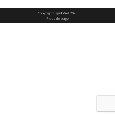
sur
sur
sur
sur
sur
Facebook
X
Pinterest
LinkedIn
WhatsApp
Copyright Esprit Vert 2020
Pieds de page