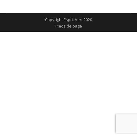
sur
sur
sur
sur
sur
Facebook
X
Pinterest
LinkedIn
WhatsApp
Copyright Esprit Vert 2020
Pieds de page