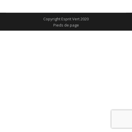
sur
sur
sur
sur
sur
Facebook
X
Pinterest
LinkedIn
WhatsApp
Copyright Esprit Vert 2020
Pieds de page