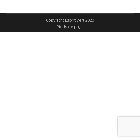
sur
sur
sur
sur
sur
Facebook
X
Pinterest
LinkedIn
WhatsApp
Copyright Esprit Vert 2020
Pieds de page