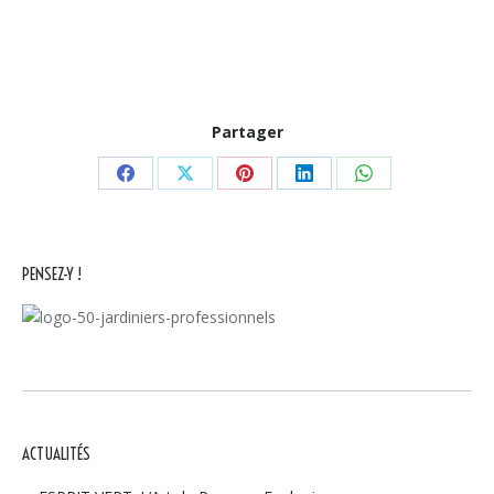
Partager
Partager
Partager
Partager
Partager
Partager
sur
sur
sur
sur
sur
Facebook
X
Pinterest
LinkedIn
WhatsApp
PENSEZ-Y !
ACTUALITÉS