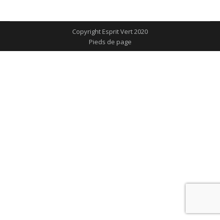
sur
sur
sur
sur
sur
Facebook
X
Pinterest
LinkedIn
WhatsApp
Copyright Esprit Vert 2020
Pieds de page