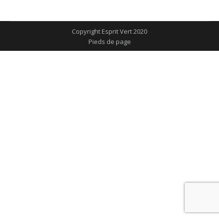
sur
sur
sur
sur
sur
Facebook
X
Pinterest
LinkedIn
WhatsApp
Copyright Esprit Vert 2020
Pieds de page