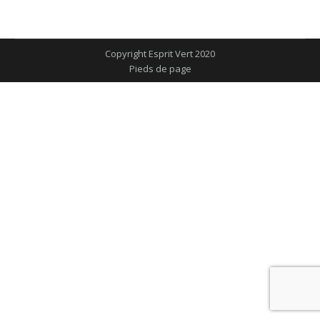
Facebook
X
Pintere
sur
sur
LinkedIn
WhatsApp
Copyright Esprit Vert 2020
Pieds de page