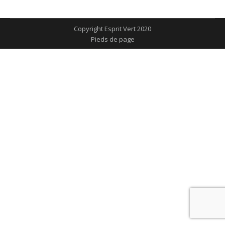
sur
sur
sur
sur
sur
Facebook
X
Pinterest
LinkedIn
WhatsApp
Copyright Esprit Vert 2020
Pieds de page