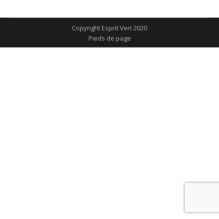
sur
sur
sur
sur
sur
Facebook
X
Pinterest
LinkedIn
WhatsApp
Copyright Esprit Vert 2020
Pieds de page