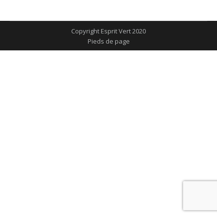
sur
sur
sur
sur
sur
Facebook
X
Pinterest
LinkedIn
WhatsApp
Copyright Esprit Vert 2020
Pieds de page