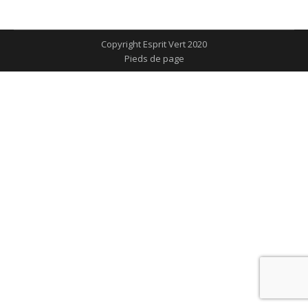
sur
sur
sur
sur
sur
Facebook
X
Pinterest
LinkedIn
WhatsApp
Copyright Esprit Vert 2020
Pieds de page