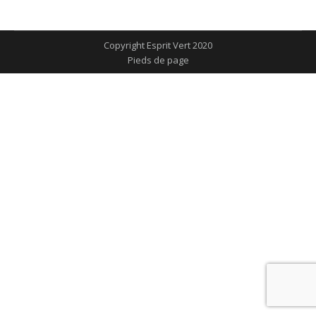
sur
sur
sur
sur
sur
Facebook
X
Pinterest
LinkedIn
WhatsApp
Copyright Esprit Vert 2020
Pieds de page