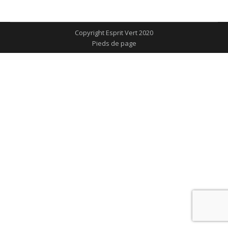
sur
sur
sur
sur
sur
Facebook
X
Pinterest
LinkedIn
WhatsApp
Copyright Esprit Vert 2020
Pieds de page