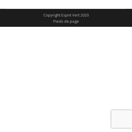
sur
sur
sur
sur
sur
Facebook
X
Pinterest
LinkedIn
WhatsApp
Copyright Esprit Vert 2020
Pieds de page