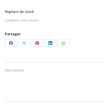
Rupture de stock
Catégorie :
Non classé
Partager
Partager
Partager
Partager
Partager
Partager
sur
sur
sur
sur
sur
Facebook
X
Pinterest
LinkedIn
WhatsApp
Description