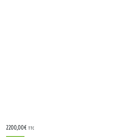
2200,00
€
TTC