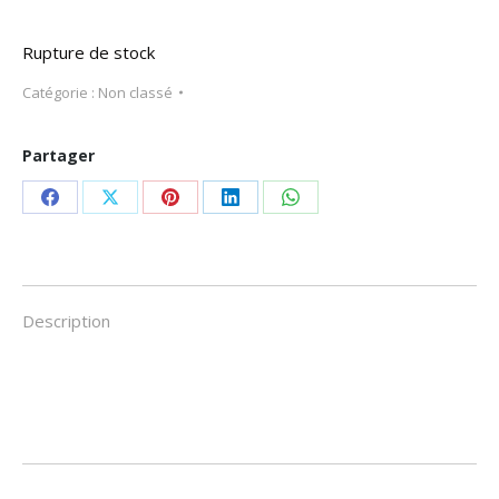
Rupture de stock
Catégorie :
Non classé
Partager
Partager
Partager
Partager
Partager
Partager
sur
sur
sur
sur
sur
Facebook
X
Pinterest
LinkedIn
WhatsApp
Description