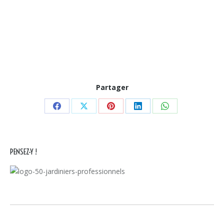
Partager
Partager
Partager
Partager
Partager
Partager
sur
sur
sur
sur
sur
Facebook
X
Pinterest
LinkedIn
WhatsApp
PENSEZ-Y !