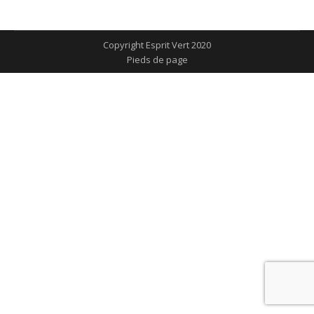
sur
sur
sur
sur
sur
Facebook
X
Pinterest
LinkedIn
WhatsApp
Copyright Esprit Vert 2020
Pieds de page