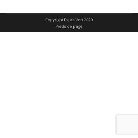
sur
sur
sur
sur
sur
Facebook
X
Pinterest
LinkedIn
WhatsApp
Copyright Esprit Vert 2020
Pieds de page