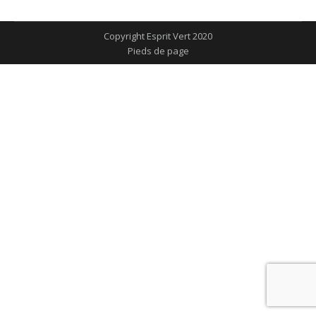
sur
sur
sur
sur
sur
Facebook
X
Pinterest
LinkedIn
WhatsApp
Copyright Esprit Vert 2020
Pieds de page